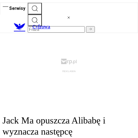
Serwisy
C
yfrowa
Jack Ma opuszcza Alibabę i
wyznacza następcę