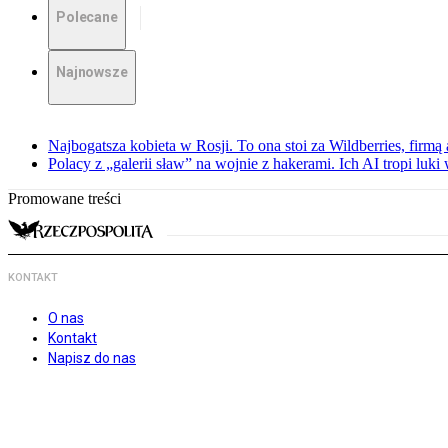
Polecane
Najnowsze
Najbogatsza kobieta w Rosji. To ona stoi za Wildberries, firm
Polacy z „galerii sław” na wojnie z hakerami. Ich AI tropi luki
Promowane treści
KONTAKT
O nas
Kontakt
Napisz do nas