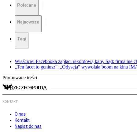
Polecane
Najnowsze
Tagi
Właściciel Facebooka zapłaci rekordową karę. Sąd: firma nie c
„Ten facet to geniusz”. „Odyseja” wywołała boom na kina I
Promowane treści
KONTAKT
O nas
Kontakt
Napisz do nas