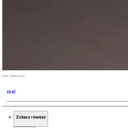
Foto: cyfrowa.rp.pl
rp.pl
Zobacz również