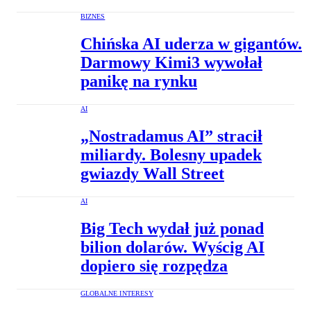
BIZNES
Chińska AI uderza w gigantów.
Darmowy Kimi3 wywołał
panikę na rynku
AI
„Nostradamus AI” stracił
miliardy. Bolesny upadek
gwiazdy Wall Street
AI
Big Tech wydał już ponad
bilion dolarów. Wyścig AI
dopiero się rozpędza
GLOBALNE INTERESY