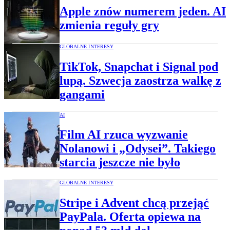
Apple znów numerem jeden. AI
zmienia reguły gry
GLOBALNE INTERESY
TikTok, Snapchat i Signal pod
lupą. Szwecja zaostrza walkę z
gangami
AI
Film AI rzuca wyzwanie
Nolanowi i „Odysei”. Takiego
starcia jeszcze nie było
GLOBALNE INTERESY
Stripe i Advent chcą przejąć
PayPala. Oferta opiewa na