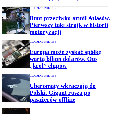
GLOBALNE INTERESY
Bunt przeciwko armii Atlasów.
Pierwszy taki strajk w historii
motoryzacji
GLOBALNE INTERESY
Europa może zyskać spółkę
wartą bilion dolarów. Oto
„król” chipów
GLOBALNE INTERESY
Uberomaty wkraczają do
Polski. Gigant rusza po
pasażerów offline
AI