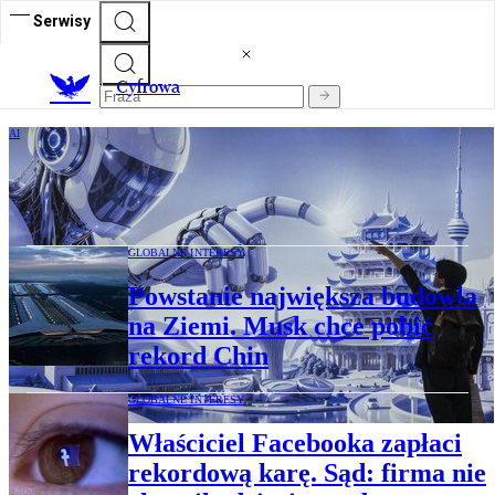
Serwisy
C
yfrowa
AI
Chiny depczą USA po piętach. W AI
zaczyna się nowa faza wyścigu
GLOBALNE INTERESY
Powstanie największa budowla
na Ziemi. Musk chce pobić
rekord Chin
GLOBALNE INTERESY
Właściciel Facebooka zapłaci
rekordową karę. Sąd: firma nie