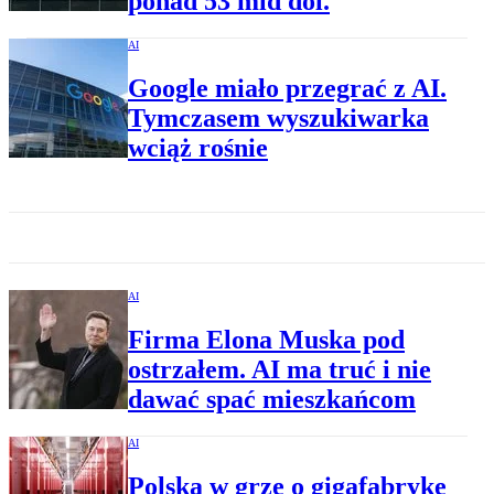
ponad 53 mld dol.
AI
Google miało przegrać z AI.
Tymczasem wyszukiwarka
wciąż rośnie
AI
Firma Elona Muska pod
ostrzałem. AI ma truć i nie
dawać spać mieszkańcom
AI
Polska w grze o gigafabrykę