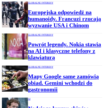
GLOBALNE INTERESY
Europejska odpowiedź na
humanoidy. Francuzi rzucają
wyzwanie USA i Chinom
GLOBALNE INTERESY
Powrót legendy. Nokia stawia
na AI i klasyczne telefony z
klawiaturą
GLOBALNE INTERESY
Mapy Google same zamówią
obiad. Gemini wchodzi do
gastronomii
AI