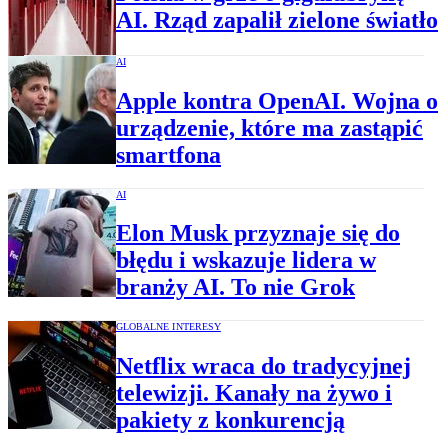
AI. Rząd zapalił zielone światło
AI
Apple kontra OpenAI. Wojna o
urządzenie, które ma zastąpić
smartfona
AI
Elon Musk przyznaje się do
błędu i wskazuje lidera w
branży AI. To nie Grok
GLOBALNE INTERESY
Netflix wraca do tradycyjnej
telewizji. Kanały na żywo i
pakiety z konkurencją