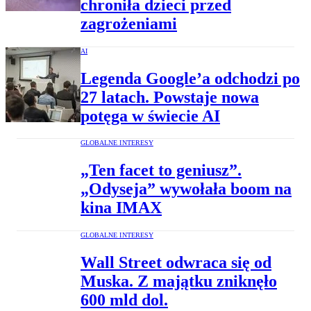
chroniła dzieci przed
zagrożeniami
AI
Legenda Google’a odchodzi po
27 latach. Powstaje nowa
potęga w świecie AI
GLOBALNE INTERESY
„Ten facet to geniusz”.
„Odyseja” wywołała boom na
kina IMAX
GLOBALNE INTERESY
Wall Street odwraca się od
Muska. Z majątku zniknęło
600 mld dol.