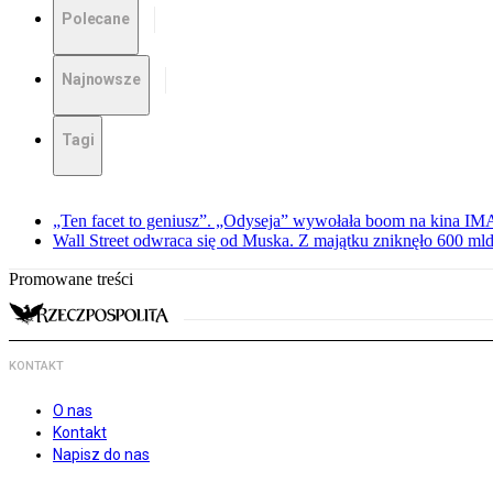
Polecane
Najnowsze
Tagi
„Ten facet to geniusz”. „Odyseja” wywołała boom na kina I
Wall Street odwraca się od Muska. Z majątku zniknęło 600 mld
Promowane treści
KONTAKT
O nas
Kontakt
Napisz do nas