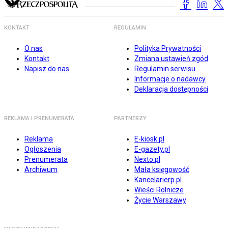
KONTAKT
REGULAMIN
O nas
Polityka Prywatności
Kontakt
Zmiana ustawień zgód
Napisz do nas
Regulamin serwisu
Informacje o nadawcy
Deklaracja dostępności
REKLAMA I PRENUMERATA
PARTNERZY
Reklama
E-kiosk.pl
Ogłoszenia
E-gazety.pl
Prenumerata
Nexto.pl
Archiwum
Mała księgowość
Kancelarierp.pl
Wieści Rolnicze
Życie Warszawy