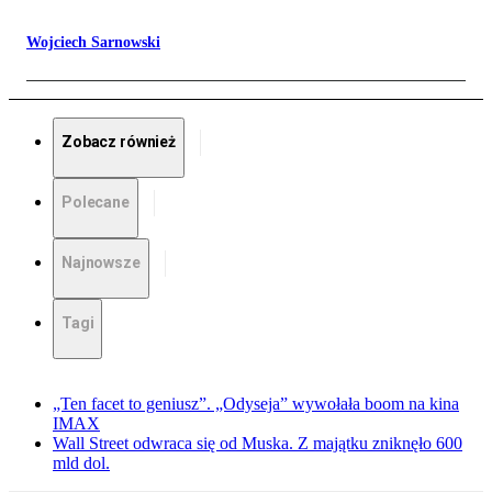
Wojciech Sarnowski
Zobacz również
Polecane
Najnowsze
Tagi
„Ten facet to geniusz”. „Odyseja” wywołała boom na kina
IMAX
Wall Street odwraca się od Muska. Z majątku zniknęło 600
mld dol.