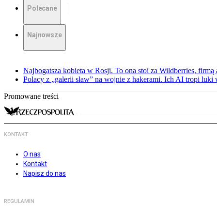
Polecane
Najnowsze
Najbogatsza kobieta w Rosji. To ona stoi za Wildberries, firm
Polacy z „galerii sław” na wojnie z hakerami. Ich AI tropi luki
Promowane treści
KONTAKT
O nas
Kontakt
Napisz do nas
REGULAMIN