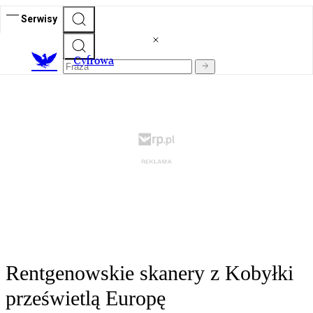
Serwisy
C
yfrowa
Rentgenowskie skanery z Kobyłki
prześwietlą Europę