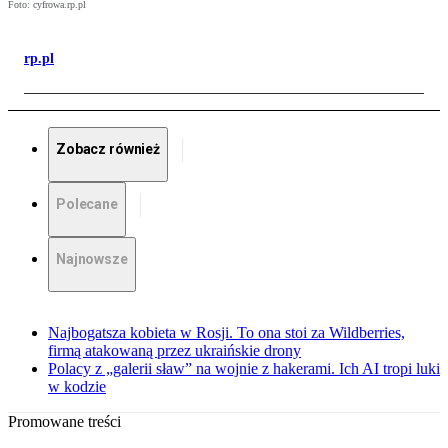
Foto: cyfrowa.rp.pl
rp.pl
Zobacz również
Polecane
Najnowsze
Najbogatsza kobieta w Rosji. To ona stoi za Wildberries,
firmą atakowaną przez ukraińskie drony
Polacy z „galerii sław” na wojnie z hakerami. Ich AI tropi luki
w kodzie
Promowane treści