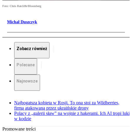
Foto: Chris Ratcliffe/Bloomberg
Michał Duszczyk
Zobacz również
Polecane
Najnowsze
Najbogatsza kobieta w Rosji. To ona stoi za Wildberries,
firmą atakowaną przez ukraińskie drony
Polacy z „galerii sław” na wojnie z hakerami. Ich AI tropi luki
w kodzie
Promowane treści