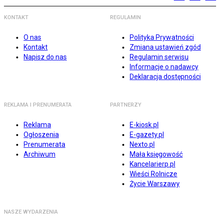
KONTAKT
REGULAMIN
O nas
Polityka Prywatności
Kontakt
Zmiana ustawień zgód
Napisz do nas
Regulamin serwisu
Informacje o nadawcy
Deklaracja dostępności
REKLAMA I PRENUMERATA
PARTNERZY
Reklama
E-kiosk.pl
Ogłoszenia
E-gazety.pl
Prenumerata
Nexto.pl
Archiwum
Mała księgowość
Kancelarierp.pl
Wieści Rolnicze
Życie Warszawy
NASZE WYDARZENIA