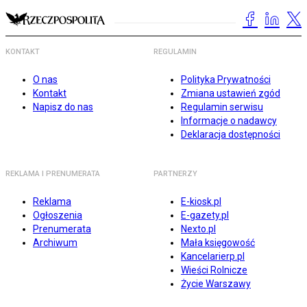
KONTAKT
REGULAMIN
O nas
Polityka Prywatności
Kontakt
Zmiana ustawień zgód
Napisz do nas
Regulamin serwisu
Informacje o nadawcy
Deklaracja dostępności
REKLAMA I PRENUMERATA
PARTNERZY
Reklama
E-kiosk.pl
Ogłoszenia
E-gazety.pl
Prenumerata
Nexto.pl
Archiwum
Mała księgowość
Kancelarierp.pl
Wieści Rolnicze
Życie Warszawy