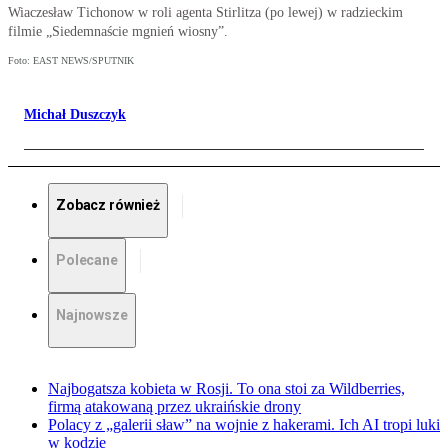
Wiaczesław Tichonow w roli agenta Stirlitza (po lewej) w radzieckim
filmie „Siedemnaście mgnień wiosny”.
Foto: EAST NEWS/SPUTNIK
Michał Duszczyk
Zobacz również
Polecane
Najnowsze
Najbogatsza kobieta w Rosji. To ona stoi za Wildberries,
firmą atakowaną przez ukraińskie drony
Polacy z „galerii sław” na wojnie z hakerami. Ich AI tropi luki
w kodzie