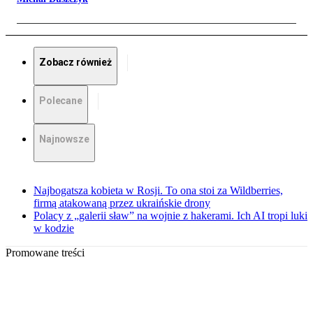
Zobacz również
Polecane
Najnowsze
Najbogatsza kobieta w Rosji. To ona stoi za Wildberries,
firmą atakowaną przez ukraińskie drony
Polacy z „galerii sław” na wojnie z hakerami. Ich AI tropi luki
w kodzie
Promowane treści