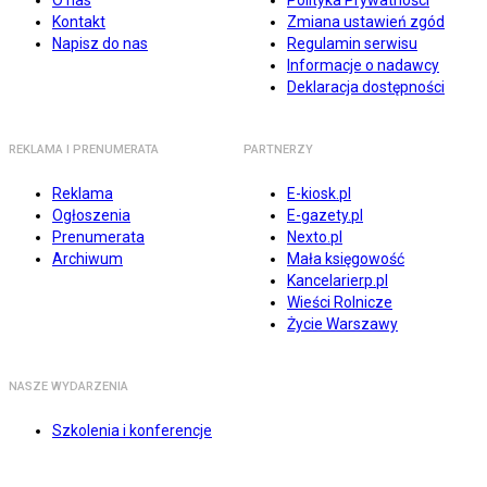
O nas
Polityka Prywatności
Kontakt
Zmiana ustawień zgód
Napisz do nas
Regulamin serwisu
Informacje o nadawcy
Deklaracja dostępności
REKLAMA I PRENUMERATA
PARTNERZY
Reklama
E-kiosk.pl
Ogłoszenia
E-gazety.pl
Prenumerata
Nexto.pl
Archiwum
Mała księgowość
Kancelarierp.pl
Wieści Rolnicze
Życie Warszawy
NASZE WYDARZENIA
Szkolenia i konferencje