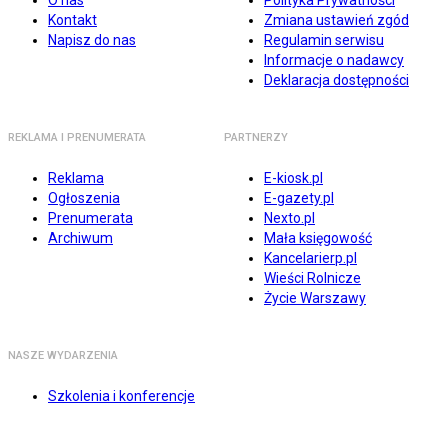
O nas
Polityka Prywatności
Kontakt
Zmiana ustawień zgód
Napisz do nas
Regulamin serwisu
Informacje o nadawcy
Deklaracja dostępności
REKLAMA I PRENUMERATA
PARTNERZY
Reklama
E-kiosk.pl
Ogłoszenia
E-gazety.pl
Prenumerata
Nexto.pl
Archiwum
Mała księgowość
Kancelarierp.pl
Wieści Rolnicze
Życie Warszawy
NASZE WYDARZENIA
Szkolenia i konferencje