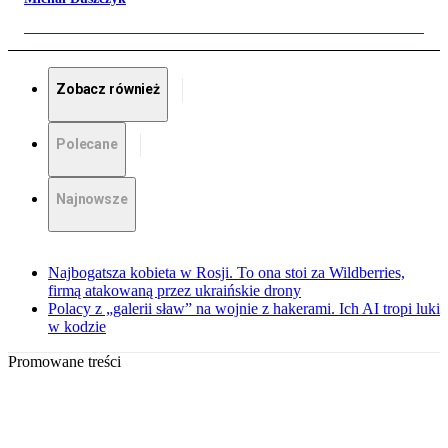
Zobacz również
Polecane
Najnowsze
Najbogatsza kobieta w Rosji. To ona stoi za Wildberries,
firmą atakowaną przez ukraińskie drony
Polacy z „galerii sław” na wojnie z hakerami. Ich AI tropi luki
w kodzie
Promowane treści