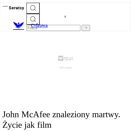
Serwisy
C
yfrowa
John McAfee znaleziony martwy.
Życie jak film