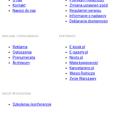
O nas
Polityka Prywatności
Kontakt
Zmiana ustawień zgód
Napisz do nas
Regulamin serwisu
Informacje o nadawcy
Deklaracja dostępności
REKLAMA I PRENUMERATA
PARTNERZY
Reklama
E-kiosk.pl
Ogłoszenia
E-gazety.pl
Prenumerata
Nexto.pl
Archiwum
Mała księgowość
Kancelarierp.pl
Wieści Rolnicze
Życie Warszawy
NASZE WYDARZENIA
Szkolenia i konferencje