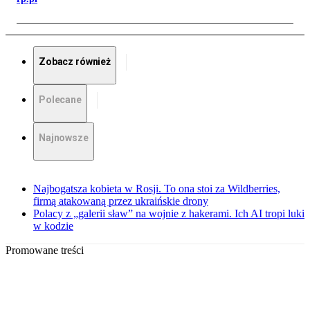
Zobacz również
Polecane
Najnowsze
Najbogatsza kobieta w Rosji. To ona stoi za Wildberries,
firmą atakowaną przez ukraińskie drony
Polacy z „galerii sław” na wojnie z hakerami. Ich AI tropi luki
w kodzie
Promowane treści