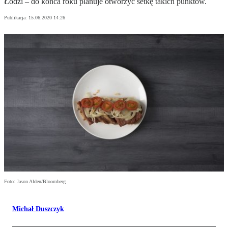
Łodzi – do końca roku planuje otworzyć setkę takich punktów.
Publikacja:
15.06.2020 14:26
Foto: Jason Alden/Bloomberg
Michał Duszczyk