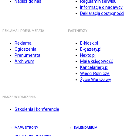
Napisz do nas
Regulamin serwisu
Informacje o nadawcy
Deklaracja dostępności
REKLAMA I PRENUMERATA
PARTNERZY
Reklama
E-kiosk.pl
Ogłoszenia
E-gazety.pl
Prenumerata
Nexto.pl
Archiwum
Mała księgowość
Kancelarierp.pl
Wieści Rolnicze
Życie Warszawy
NASZE WYDARZENIA
Szkolenia i konferencje
MAPA STRONY
KALENDARIUM