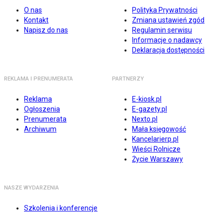
O nas
Polityka Prywatności
Kontakt
Zmiana ustawień zgód
Napisz do nas
Regulamin serwisu
Informacje o nadawcy
Deklaracja dostępności
REKLAMA I PRENUMERATA
PARTNERZY
Reklama
E-kiosk.pl
Ogłoszenia
E-gazety.pl
Prenumerata
Nexto.pl
Archiwum
Mała księgowość
Kancelarierp.pl
Wieści Rolnicze
Życie Warszawy
NASZE WYDARZENIA
Szkolenia i konferencje