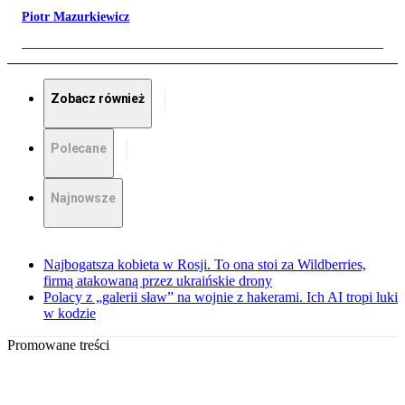
Piotr Mazurkiewicz
Zobacz również
Polecane
Najnowsze
Najbogatsza kobieta w Rosji. To ona stoi za Wildberries,
firmą atakowaną przez ukraińskie drony
Polacy z „galerii sław” na wojnie z hakerami. Ich AI tropi luki
w kodzie
Promowane treści