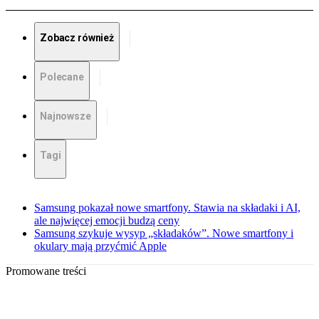
Zobacz również
Polecane
Najnowsze
Tagi
Samsung pokazał nowe smartfony. Stawia na składaki i AI,
ale najwięcej emocji budzą ceny
Samsung szykuje wysyp „składaków”. Nowe smartfony i
okulary mają przyćmić Apple
Promowane treści