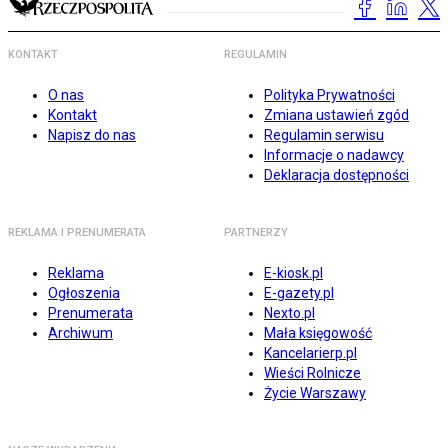
KONTAKT
REGULAMIN
O nas
Polityka Prywatności
Kontakt
Zmiana ustawień zgód
Napisz do nas
Regulamin serwisu
Informacje o nadawcy
Deklaracja dostępności
REKLAMA I PRENUMERATA
PARTNERZY
Reklama
E-kiosk.pl
Ogłoszenia
E-gazety.pl
Prenumerata
Nexto.pl
Archiwum
Mała księgowość
Kancelarierp.pl
Wieści Rolnicze
Życie Warszawy