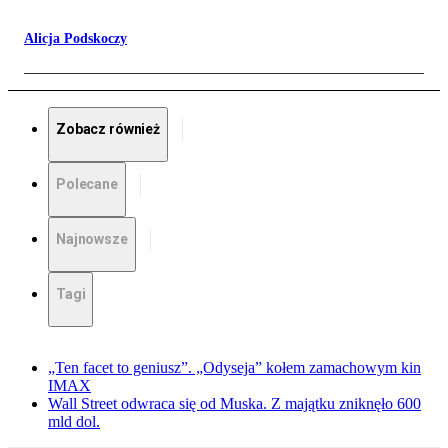
Alicja Podskoczy
Zobacz również
Polecane
Najnowsze
Tagi
„Ten facet to geniusz”. „Odyseja” kołem zamachowym kin
IMAX
Wall Street odwraca się od Muska. Z majątku zniknęło 600
mld dol.