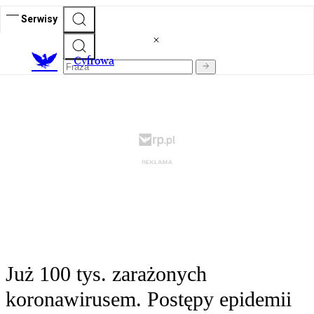
Serwisy
C
yfrowa
Już 100 tys. zarażonych
koronawirusem. Postępy epidemii