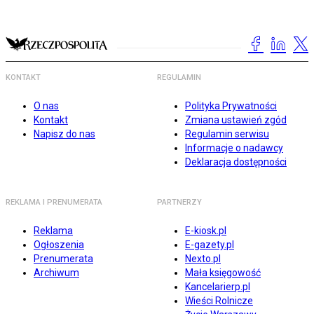
KONTAKT
REGULAMIN
O nas
Polityka Prywatności
Kontakt
Zmiana ustawień zgód
Napisz do nas
Regulamin serwisu
Informacje o nadawcy
Deklaracja dostępności
REKLAMA I PRENUMERATA
PARTNERZY
Reklama
E-kiosk.pl
Ogłoszenia
E-gazety.pl
Prenumerata
Nexto.pl
Archiwum
Mała księgowość
Kancelarierp.pl
Wieści Rolnicze