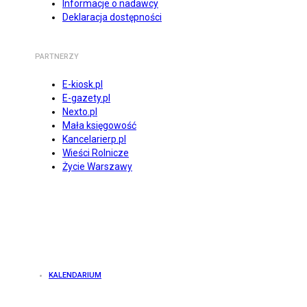
Informacje o nadawcy
Deklaracja dostępności
PARTNERZY
E-kiosk.pl
E-gazety.pl
Nexto.pl
Mała księgowość
Kancelarierp.pl
Wieści Rolnicze
Życie Warszawy
KALENDARIUM