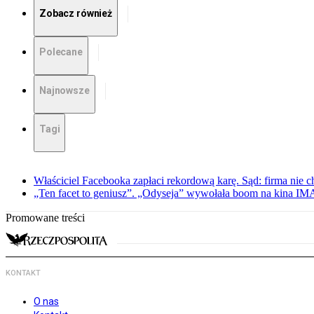
Zobacz również
Polecane
Najnowsze
Tagi
Właściciel Facebooka zapłaci rekordową karę. Sąd: firma nie c
„Ten facet to geniusz”. „Odyseja” wywołała boom na kina I
Promowane treści
KONTAKT
O nas