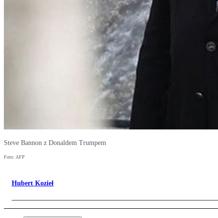
Steve Bannon z Donaldem Trumpem
Foto: AFP
Hubert Kozieł