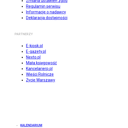
Zmiana ustawień zgód
Regulamin serwisu
Informacje o nadawcy
Deklaracja dostępności
PARTNERZY
E-kiosk.pl
E-gazety.pl
Nexto.pl
Mała księgowość
Kancelarierp.pl
Wieści Rolnicze
Życie Warszawy
KALENDARIUM