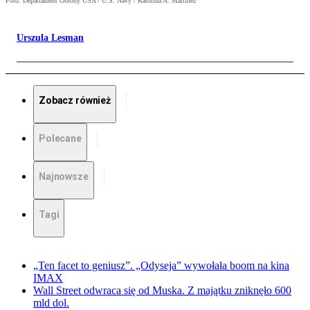
Foto: Departament Obrony USA / U.S. Navy / Karolina A. Martinez
Urszula Lesman
Zobacz również
Polecane
Najnowsze
Tagi
„Ten facet to geniusz”. „Odyseja” wywołała boom na kina
IMAX
Wall Street odwraca się od Muska. Z majątku zniknęło 600
mld dol.