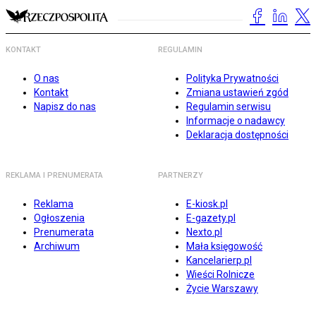
KONTAKT
REGULAMIN
O nas
Polityka Prywatności
Kontakt
Zmiana ustawień zgód
Napisz do nas
Regulamin serwisu
Informacje o nadawcy
Deklaracja dostępności
REKLAMA I PRENUMERATA
PARTNERZY
Reklama
E-kiosk.pl
Ogłoszenia
E-gazety.pl
Prenumerata
Nexto.pl
Archiwum
Mała księgowość
Kancelarierp.pl
Wieści Rolnicze
Życie Warszawy