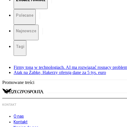
Polecane
Najnowsze
Tagi
Firmy toną w technologiach. AI ma rozwiązać rosnący proble
Atak na Żabkę. Hakerzy oferują dane za 5 tys. euro
Promowane treści
KONTAKT
O nas
Kontakt