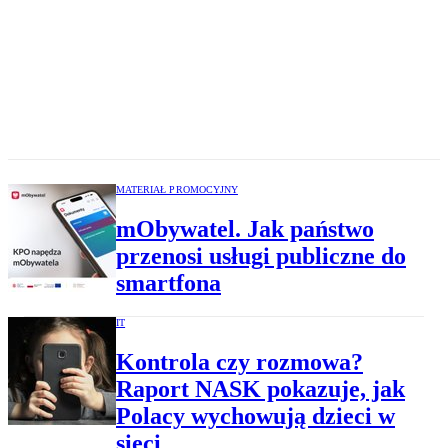
MATERIAŁ PROMOCYJNY
mObywatel. Jak państwo
przenosi usługi publiczne do
smartfona
IT
Kontrola czy rozmowa?
Raport NASK pokazuje, jak
Polacy wychowują dzieci w
sieci