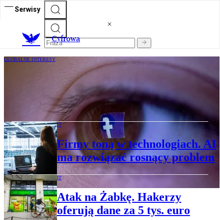
Serwisy
C
yfrowa
GLOBALNE INTERESY
Właściciel Facebooka zapłaci rekordową
karę. Sąd: firma nie chroniła dzieci przed
zagrożeniami
IT
Firmy toną w technologiach. AI
ma rozwiązać rosnący problem
IT
Atak na Żabkę. Hakerzy
oferują dane za 5 tys. euro