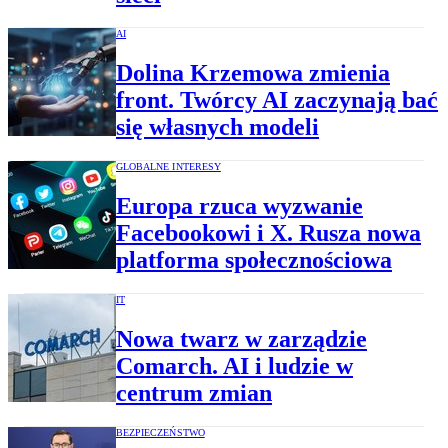
AI
Dolina Krzemowa zmienia
front. Twórcy AI zaczynają bać
się własnych modeli
GLOBALNE INTERESY
Europa rzuca wyzwanie
Facebookowi i X. Rusza nowa
platforma społecznościowa
IT
Nowa twarz w zarządzie
Comarch. AI i ludzie w
centrum zmian
BEZPIECZEŃSTWO