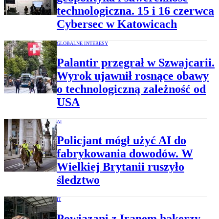
technologiczna. 15 i 16 czerwca
Cybersec w Katowicach
GLOBALNE INTERESY
Palantir przegrał w Szwajcarii.
Wyrok ujawnił rosnące obawy
o technologiczną zależność od
USA
AI
Policjant mógł użyć AI do
fabrykowania dowodów. W
Wielkiej Brytanii ruszyło
śledztwo
IT
Powiązani z Iranem hakerzy