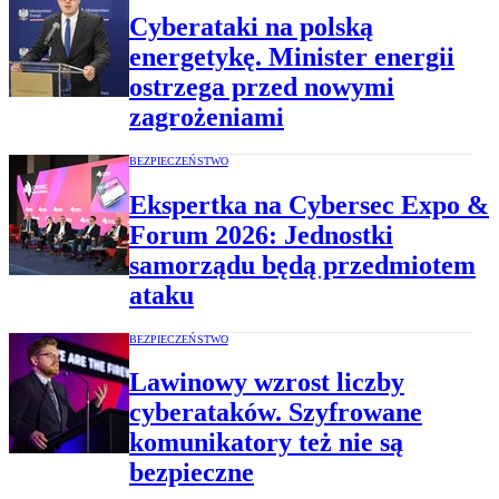
Cyberataki na polską
energetykę. Minister energii
ostrzega przed nowymi
zagrożeniami
BEZPIECZEŃSTWO
Ekspertka na Cybersec Expo &
Forum 2026: Jednostki
samorządu będą przedmiotem
ataku
BEZPIECZEŃSTWO
Lawinowy wzrost liczby
cyberataków. Szyfrowane
komunikatory też nie są
bezpieczne