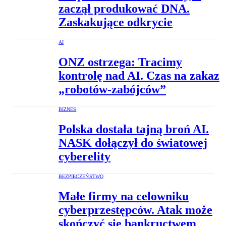
zaczął produkować DNA.
Zaskakujące odkrycie
AI
ONZ ostrzega: Tracimy
kontrolę nad AI. Czas na zakaz
„robotów-zabójców”
BIZNES
Polska dostała tajną broń AI.
NASK dołączył do światowej
cyberelity
BEZPIECZEŃSTWO
Małe firmy na celowniku
cyberprzestępców. Atak może
skończyć się bankructwem