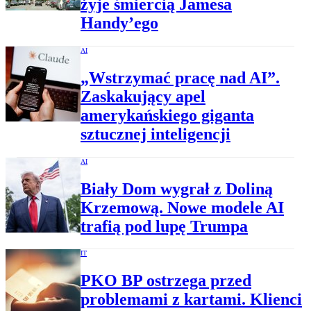
żyje śmiercią Jamesa
Handy’ego
AI
„Wstrzymać pracę nad AI”.
Zaskakujący apel
amerykańskiego giganta
sztucznej inteligencji
AI
Biały Dom wygrał z Doliną
Krzemową. Nowe modele AI
trafią pod lupę Trumpa
IT
PKO BP ostrzega przed
problemami z kartami. Klienci