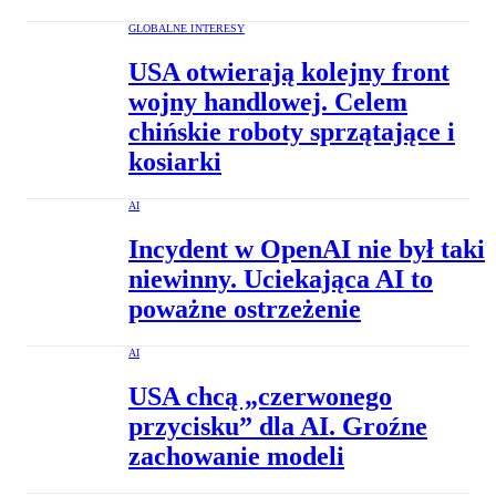
GLOBALNE INTERESY
USA otwierają kolejny front
wojny handlowej. Celem
chińskie roboty sprzątające i
kosiarki
AI
Incydent w OpenAI nie był taki
niewinny. Uciekająca AI to
poważne ostrzeżenie
AI
USA chcą „czerwonego
przycisku” dla AI. Groźne
zachowanie modeli