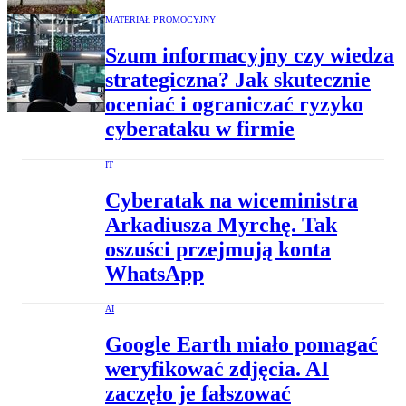
MATERIAŁ PROMOCYJNY
Szum informacyjny czy wiedza
strategiczna? Jak skutecznie
oceniać i ograniczać ryzyko
cyberataku w firmie
IT
Cyberatak na wiceministra
Arkadiusza Myrchę. Tak
oszuści przejmują konta
WhatsApp
AI
Google Earth miało pomagać
weryfikować zdjęcia. AI
zaczęło je fałszować