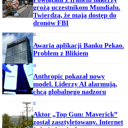
grożą uczestnikom Mundialu.
Twierdzą, że mają dostęp do
dronów FBI
IT
Awaria aplikacji Banku Pekao.
Problem z Blikiem
AI
Anthropic pokazał nowy
model. Liderzy AI alarmują,
chcą globalnego nadzoru
IT
Aktor „Top Gun: Maverick”
został zasztyletowany. Internet