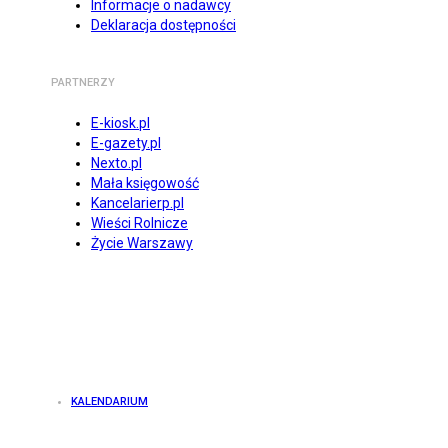
Informacje o nadawcy
Deklaracja dostępności
PARTNERZY
E-kiosk.pl
E-gazety.pl
Nexto.pl
Mała księgowość
Kancelarierp.pl
Wieści Rolnicze
Życie Warszawy
KALENDARIUM