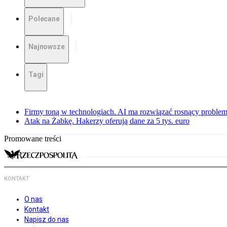
Polecane
Najnowsze
Tagi
Firmy toną w technologiach. AI ma rozwiązać rosnący proble
Atak na Żabkę. Hakerzy oferują dane za 5 tys. euro
Promowane treści
KONTAKT
O nas
Kontakt
Napisz do nas