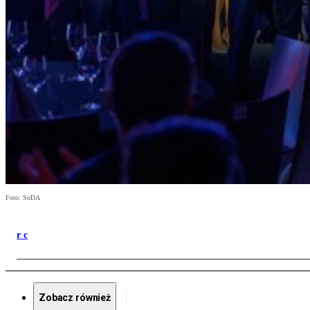
Foto: SoDA
r c
Zobacz również