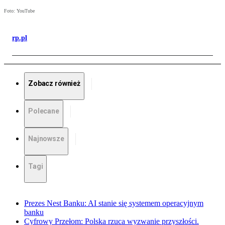
Foto: YouTube
rp.pl
Zobacz również
Polecane
Najnowsze
Tagi
Prezes Nest Banku: AI stanie się systemem operacyjnym
banku
Cyfrowy Przełom: Polska rzuca wyzwanie przyszłości.