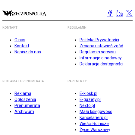
KONTAKT
REGULAMIN
O nas
Polityka Prywatności
Kontakt
Zmiana ustawień zgód
Napisz do nas
Regulamin serwisu
Informacje o nadawcy
Deklaracja dostępności
REKLAMA I PRENUMERATA
PARTNERZY
Reklama
E-kiosk.pl
Ogłoszenia
E-gazety.pl
Prenumerata
Nexto.pl
Archiwum
Mała księgowość
Kancelarierp.pl
Wieści Rolnicze
Życie Warszawy