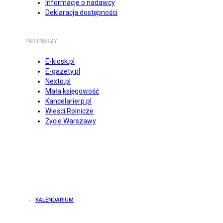
Informacje o nadawcy
Deklaracja dostępności
PARTNERZY
E-kiosk.pl
E-gazety.pl
Nexto.pl
Mała księgowość
Kancelarierp.pl
Wieści Rolnicze
Życie Warszawy
KALENDARIUM