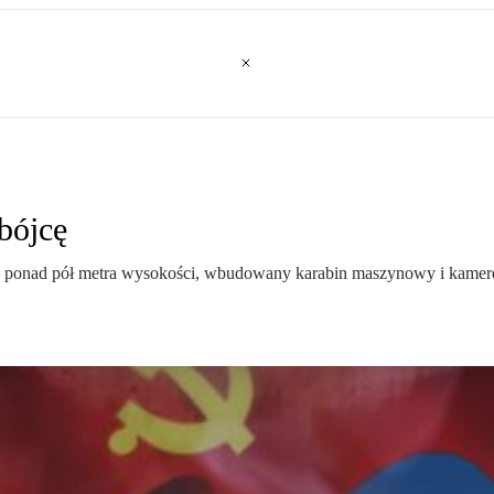
bójcę
onad pół metra wysokości, wbudowany karabin maszynowy i kamerę 