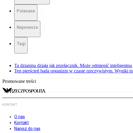
Polecane
Najnowsze
Tagi
Ta dzianina działa jak przełącznik. Może odmienić inteligentną
Ten pierścień bada organizm w czasie rzeczywistym. Wyniki tra
Promowane treści
KONTAKT
O nas
Kontakt
Napisz do nas