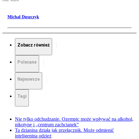
Foto: NASA
Michał Duszczyk
Zobacz również
Polecane
Najnowsze
Tagi
Nie tylko odchudzanie. Ozempic może wpływać na alkohol,
nikotynę i „centrum zachcianek”
Ta dzianina działa jak przełącznik. Może odmienić
inteligentną odzież