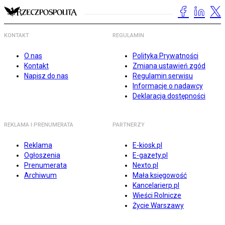
KONTAKT
REGULAMIN
O nas
Polityka Prywatności
Kontakt
Zmiana ustawień zgód
Napisz do nas
Regulamin serwisu
Informacje o nadawcy
Deklaracja dostępności
REKLAMA I PRENUMERATA
PARTNERZY
Reklama
E-kiosk.pl
Ogłoszenia
E-gazety.pl
Prenumerata
Nexto.pl
Archiwum
Mała księgowość
Kancelarierp.pl
Wieści Rolnicze
Życie Warszawy