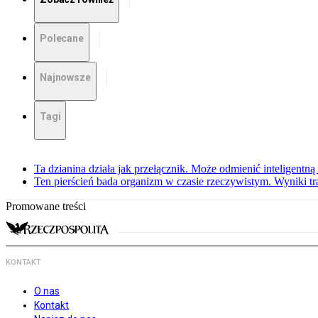
Polecane
Najnowsze
Tagi
Ta dzianina działa jak przełącznik. Może odmienić inteligentną
Ten pierścień bada organizm w czasie rzeczywistym. Wyniki tra
Promowane treści
KONTAKT
O nas
Kontakt