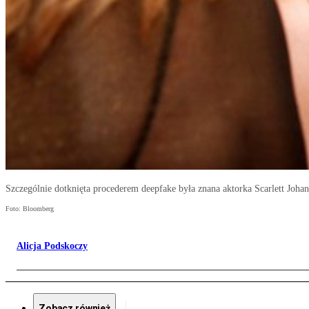
Szczególnie dotknięta procederem deepfake była znana aktorka Scarlett Joha
Foto: Bloomberg
Alicja Podskoczy
Zobacz również