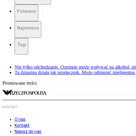
Polecane
Najnowsze
Tagi
Nie tylko odchudzanie. Ozempic może wpływać na alkohol, ni
Ta dzianina działa jak przełącznik. Może odmienić inteligentną
Promowane treści
KONTAKT
O nas
Kontakt
Napisz do nas