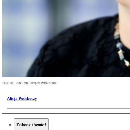
Foto: fot. Heinz Troll, European Patent Office
Alicja Podskoczy
Zobacz również