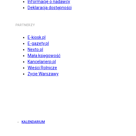
Informacje o nadawcy
Deklaracja dostępności
PARTNERZY
E-kiosk.pl
E-gazety.pl
Nexto.pl
Mała księgowość
Kancelarierp.pl
Wieści Rolnicze
Życie Warszawy
KALENDARIUM