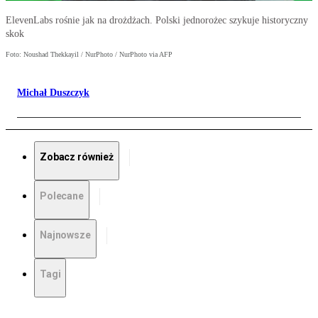
ElevenLabs rośnie jak na drożdżach. Polski jednorożec szykuje historyczny
skok
Foto: Noushad Thekkayil / NurPhoto / NurPhoto via AFP
Michał Duszczyk
Zobacz również
Polecane
Najnowsze
Tagi