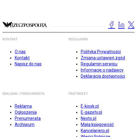
KONTAKT
REGULAMIN
O nas
Polityka Prywatności
Kontakt
Zmiana ustawień zgód
Napisz do nas
Regulamin serwisu
Informacje o nadawcy
Deklaracja dostępności
REKLAMA I PRENUMERATA
PARTNERZY
Reklama
E-kiosk.pl
Ogłoszenia
E-gazety.pl
Prenumerata
Nexto.pl
Archiwum
Mała księgowość
Kancelarierp.pl
Wieści Rolnicze