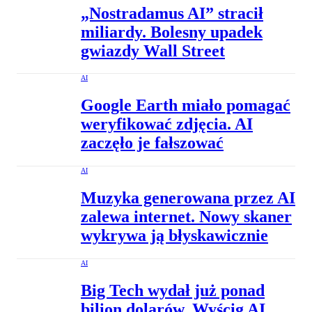
„Nostradamus AI” stracił
miliardy. Bolesny upadek
gwiazdy Wall Street
AI
Google Earth miało pomagać
weryfikować zdjęcia. AI
zaczęło je fałszować
AI
Muzyka generowana przez AI
zalewa internet. Nowy skaner
wykrywa ją błyskawicznie
AI
Big Tech wydał już ponad
bilion dolarów. Wyścig AI