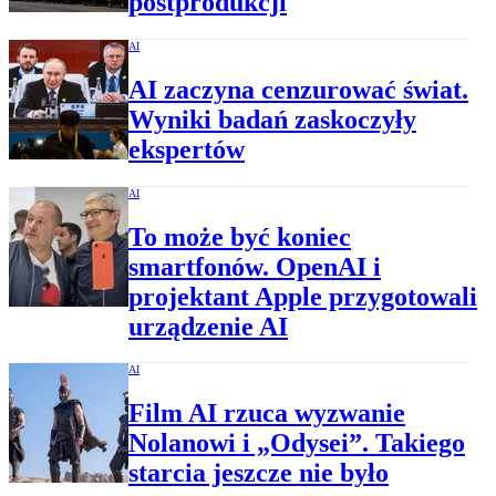
postprodukcji
AI
AI zaczyna cenzurować świat.
Wyniki badań zaskoczyły
ekspertów
AI
To może być koniec
smartfonów. OpenAI i
projektant Apple przygotowali
urządzenie AI
AI
Film AI rzuca wyzwanie
Nolanowi i „Odysei”. Takiego
starcia jeszcze nie było