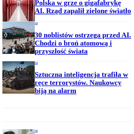
Polska w grze o gigafabrykę
AI. Rząd zapalił zielone światło
AI
30 noblistów ostrzega przed AI.
Chodzi o broń atomową i
przyszłość świata
AI
Sztuczna inteligencja trafiła w
ręce terrorystów. Naukowcy
biją na alarm
AI