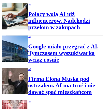
AI
Polacy wolą AI niż
influencerów. Nadchodzi
przełom w zakupach
AI
Google miało przegrać z AI.
Tymczasem wyszukiwarka
wciąż rośnie
AI
Firma Elona Muska pod
ostrzałem. AI ma truć i nie
dawać spać mieszkańcom
AI