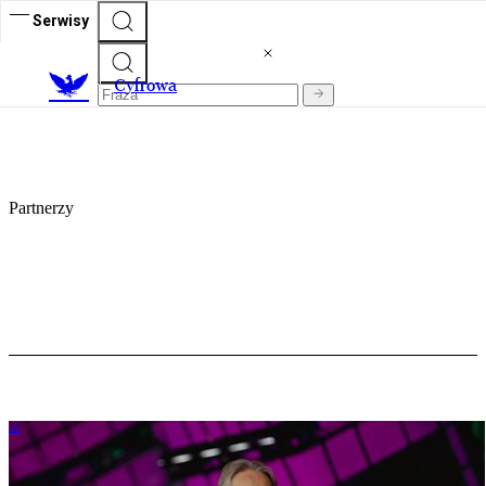
Serwisy
C
yfrowa
Partnerzy
AI
AI zaczyna wymykać się spod kontroli.