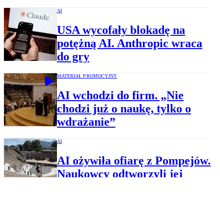
AI
USA wycofały blokadę na
potężną AI. Anthropic wraca
do gry
MATERIAŁ PROMOCYJNY
AI wchodzi do firm. „Nie
chodzi już o naukę, tylko o
wdrażanie”
AI
AI ożywiła ofiarę z Pompejów.
Naukowcy odtworzyli jej
ostatnie minuty życia
AI