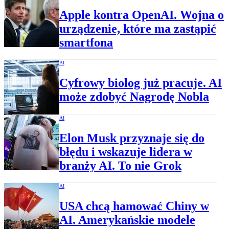
Apple kontra OpenAI. Wojna o
urządzenie, które ma zastąpić
smartfona
AI
Cyfrowy biolog już pracuje. AI
może zdobyć Nagrodę Nobla
AI
Elon Musk przyznaje się do
błędu i wskazuje lidera w
branży AI. To nie Grok
AI
USA chcą hamować Chiny w
AI. Amerykańskie modele