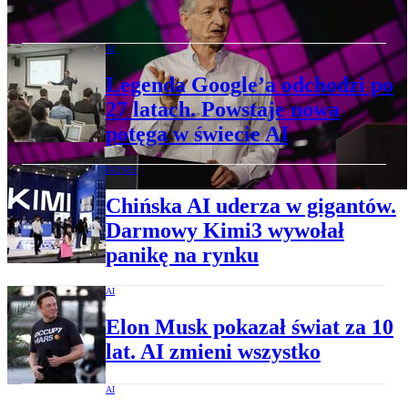
„To dopiero początek” – ostrzega noblista
AI
Legenda Google’a odchodzi po
27 latach. Powstaje nowa
potęga w świecie AI
BIZNES
Chińska AI uderza w gigantów.
Darmowy Kimi3 wywołał
panikę na rynku
AI
Elon Musk pokazał świat za 10
lat. AI zmieni wszystko
AI