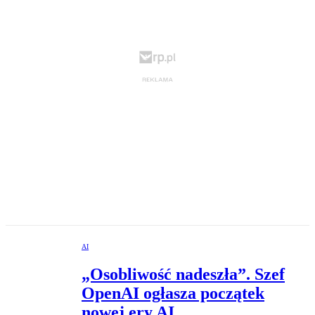
AI
„Osobliwość nadeszła”. Szef
OpenAI ogłasza początek
nowej ery AI