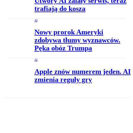
Utwory AI zalały serwis, teraz
trafiają do kosza
AI
Nowy prorok Ameryki
zdobywa tłumy wyznawców.
Pęka obóz Trumpa
AI
Apple znów numerem jeden. AI
zmienia reguły gry