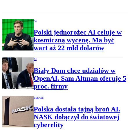
AI
Polski jednorożec AI celuje w
kosmiczną wycenę. Ma być
wart aż 22 mld dolarów
AI
Biały Dom chce udziałów w
OpenAI. Sam Altman oferuje 5
proc. firmy
BIZNES
Polska dostała tajną broń AI.
NASK dołączył do światowej
cyberelity