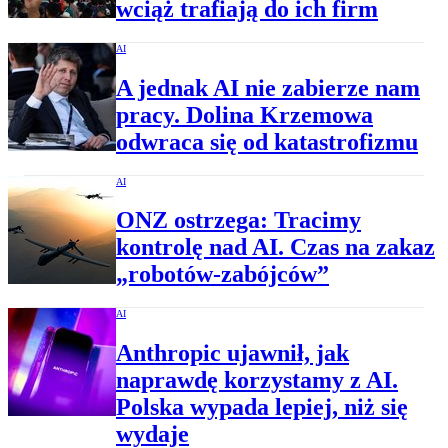
wciąż trafiają do ich firm
AI
A jednak AI nie zabierze nam
pracy. Dolina Krzemowa
odwraca się od katastrofizmu
AI
ONZ ostrzega: Tracimy
kontrolę nad AI. Czas na zakaz
„robotów-zabójców”
AI
Anthropic ujawnił, jak
naprawdę korzystamy z AI.
Polska wypada lepiej, niż się
wydaje