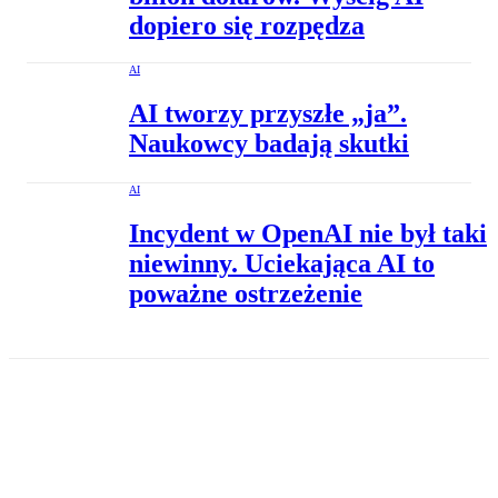
dopiero się rozpędza
AI
AI tworzy przyszłe „ja”.
Naukowcy badają skutki
AI
Incydent w OpenAI nie był taki
niewinny. Uciekająca AI to
poważne ostrzeżenie