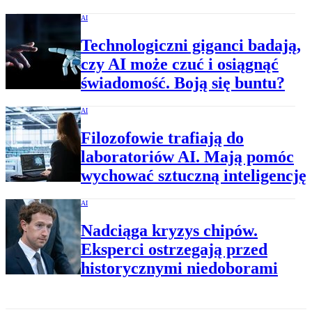
AI
Technologiczni giganci badają,
czy AI może czuć i osiągnąć
świadomość. Boją się buntu?
AI
Filozofowie trafiają do
laboratoriów AI. Mają pomóc
wychować sztuczną inteligencję
AI
Nadciąga kryzys chipów.
Eksperci ostrzegają przed
historycznymi niedoborami