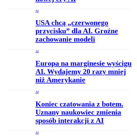
AI
USA chcą „czerwonego
przycisku” dla AI. Groźne
zachowanie modeli
AI
Europa na marginesie wyścigu
AI. Wydajemy 20 razy mniej
niż Amerykanie
AI
Koniec czatowania z botem.
Uznany naukowiec zmienia
sposób interakcji z AI
AI