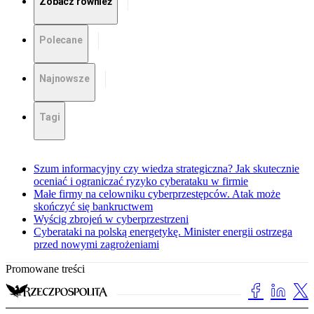
Zobacz również
Polecane
Najnowsze
Tagi
Szum informacyjny czy wiedza strategiczna? Jak skutecznie
oceniać i ograniczać ryzyko cyberataku w firmie
Małe firmy na celowniku cyberprzestępców. Atak może
skończyć się bankructwem
Wyścig zbrojeń w cyberprzestrzeni
Cyberataki na polską energetykę. Minister energii ostrzega
przed nowymi zagrożeniami
Promowane treści