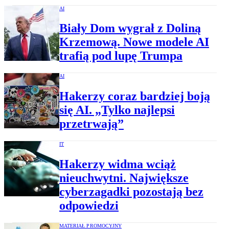
AI
Biały Dom wygrał z Doliną
Krzemową. Nowe modele AI
trafią pod lupę Trumpa
AI
Hakerzy coraz bardziej boją
się AI. „Tylko najlepsi
przetrwają”
IT
Hakerzy widma wciąż
nieuchwytni. Największe
cyberzagadki pozostają bez
odpowiedzi
MATERIAŁ PROMOCYJNY