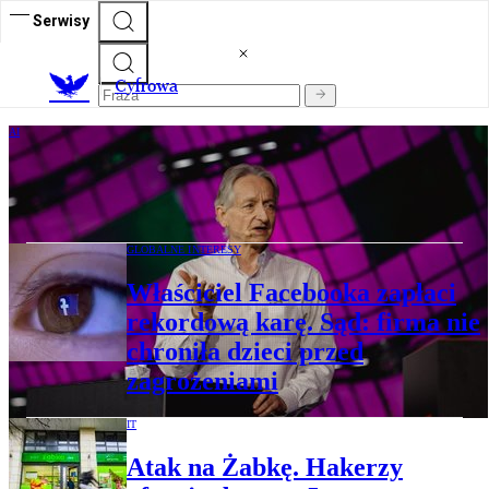
Serwisy
C
yfrowa
AI
AI zaczyna wymykać się spod kontroli.
„To dopiero początek” – ostrzega noblista
GLOBALNE INTERESY
Właściciel Facebooka zapłaci
rekordową karę. Sąd: firma nie
chroniła dzieci przed
zagrożeniami
IT
Atak na Żabkę. Hakerzy