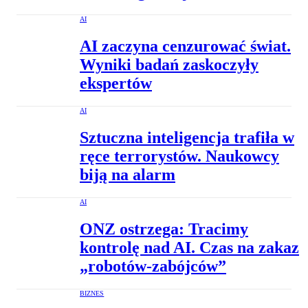
AI
AI zaczyna cenzurować świat.
Wyniki badań zaskoczyły
ekspertów
AI
Sztuczna inteligencja trafiła w
ręce terrorystów. Naukowcy
biją na alarm
AI
ONZ ostrzega: Tracimy
kontrolę nad AI. Czas na zakaz
„robotów-zabójców”
BIZNES