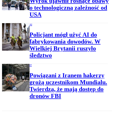
Wyrok ujawnił rosnące obawy
o technologiczną zależność od
USA
AI
Policjant mógł użyć AI do
fabrykowania dowodów. W
Wielkiej Brytanii ruszyło
śledztwo
IT
Powiązani z Iranem hakerzy
grożą uczestnikom Mundialu.
Twierdzą, że mają dostęp do
dronów FBI