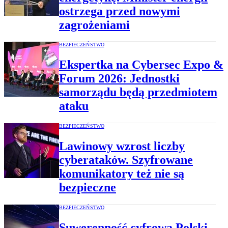
ostrzega przed nowymi
zagrożeniami
BEZPIECZEŃSTWO
Ekspertka na Cybersec Expo &
Forum 2026: Jednostki
samorządu będą przedmiotem
ataku
BEZPIECZEŃSTWO
Lawinowy wzrost liczby
cyberataków. Szyfrowane
komunikatory też nie są
bezpieczne
BEZPIECZEŃSTWO
Suwerenność cyfrowa Polski