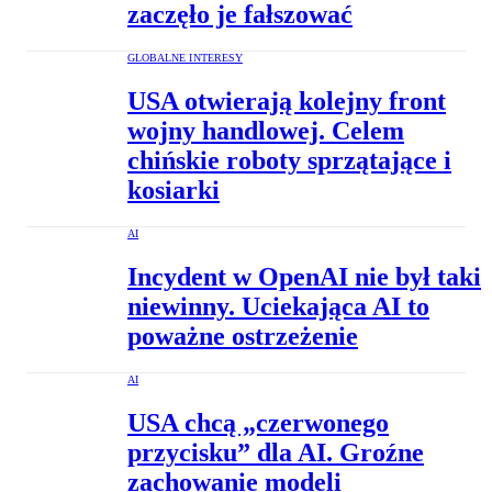
zaczęło je fałszować
GLOBALNE INTERESY
USA otwierają kolejny front
wojny handlowej. Celem
chińskie roboty sprzątające i
kosiarki
AI
Incydent w OpenAI nie był taki
niewinny. Uciekająca AI to
poważne ostrzeżenie
AI
USA chcą „czerwonego
przycisku” dla AI. Groźne
zachowanie modeli