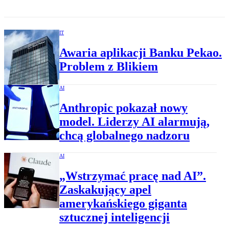
IT
Awaria aplikacji Banku Pekao.
Problem z Blikiem
AI
Anthropic pokazał nowy
model. Liderzy AI alarmują,
chcą globalnego nadzoru
AI
„Wstrzymać pracę nad AI”.
Zaskakujący apel
amerykańskiego giganta
sztucznej inteligencji