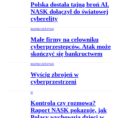
Polska dostała tajną broń AI.
NASK dołączył do światowej
cyberelity
BEZPIECZEŃSTWO
Małe firmy na celowniku
cyberprzestępców. Atak może
skończyć się bankructwem
BEZPIECZEŃSTWO
Wyścig zbrojeń w
cyberprzestrzeni
IT
Kontrola czy rozmowa?
Raport NASK pokazuje, jak
Polacy wychowują dzieci w