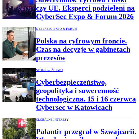
czy UE. Eksperci podzieleni na
CyberSec Expo & Forum 2026
CYBERSEC EXPO & FORUM
Polska na cyfrowym froncie.
Czas na decyzje w gabinetach
prezesów
SPOŁECZEŃSTWO
Cyberbezpieczeństwo,
geopolityka i suwerenność
technologiczna. 15 i 16 czerwca
Cybersec w Katowicach
GLOBALNE INTERESY
Palantir przegrał w Szwajcarii.