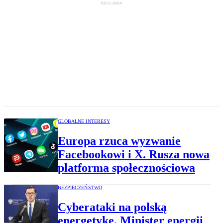
GLOBALNE INTERESY
Europa rzuca wyzwanie
Facebookowi i X. Rusza nowa
platforma społecznościowa
BEZPIECZEŃSTWO
Cyberataki na polską
energetykę. Minister energii