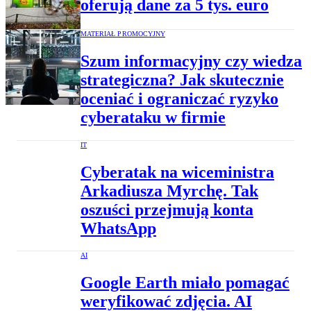
oferują dane za 5 tys. euro
MATERIAŁ PROMOCYJNY
Szum informacyjny czy wiedza
strategiczna? Jak skutecznie
oceniać i ograniczać ryzyko
cyberataku w firmie
IT
Cyberatak na wiceministra
Arkadiusza Myrchę. Tak
oszuści przejmują konta
WhatsApp
AI
Google Earth miało pomagać
weryfikować zdjęcia. AI