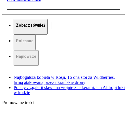
Zobacz również
Polecane
Najnowsze
Najbogatsza kobieta w Rosji. To ona stoi za Wildberries,
firmą atakowaną przez ukraińskie drony
Polacy z „galerii sław” na wojnie z hakerami. Ich AI tropi luki
w kodzie
Promowane treści