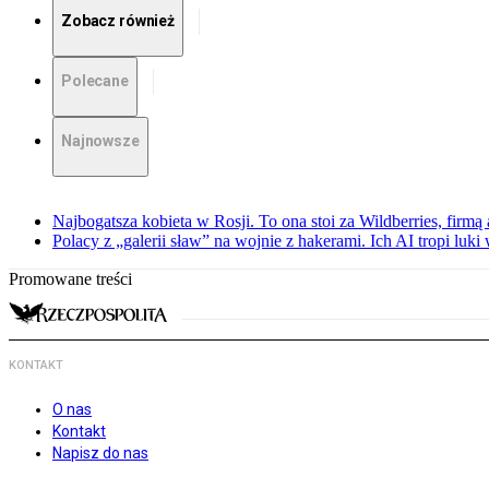
Zobacz również
Polecane
Najnowsze
Najbogatsza kobieta w Rosji. To ona stoi za Wildberries, firm
Polacy z „galerii sław” na wojnie z hakerami. Ich AI tropi luki
Promowane treści
KONTAKT
O nas
Kontakt
Napisz do nas