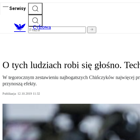
Serwisy
C
yfrowa
O tych ludziach robi się głośno. Tec
W tegorocznym zestawieniu najbogatszych Chińczyków najwięcej przed
przynoszą efekty.
Publikacja:
12.10.2019 11:32