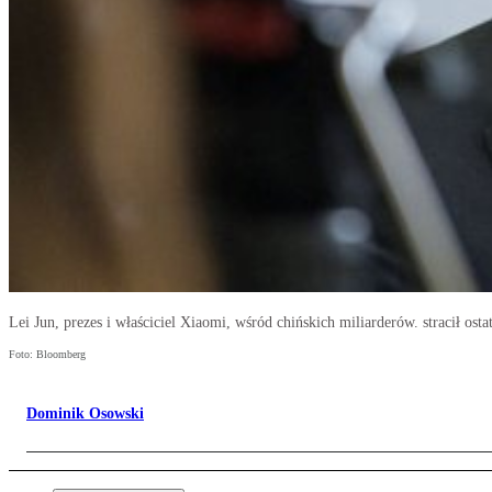
Lei Jun, prezes i właściciel Xiaomi, wśród chińskich miliarderów. stracił osta
Foto: Bloomberg
Dominik Osowski