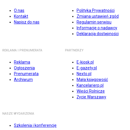
O nas
Polityka Prywatności
Kontakt
Zmiana ustawień zgód
Napisz do nas
Regulamin serwisu
Informacje o nadawcy
Deklaracja dostępności
REKLAMA I PRENUMERATA
PARTNERZY
Reklama
E-kiosk.pl
Ogłoszenia
E-gazety.pl
Prenumerata
Nexto.pl
Archiwum
Mała księgowość
Kancelarierp.pl
Wieści Rolnicze
Życie Warszawy
NASZE WYDARZENIA
Szkolenia i konferencje