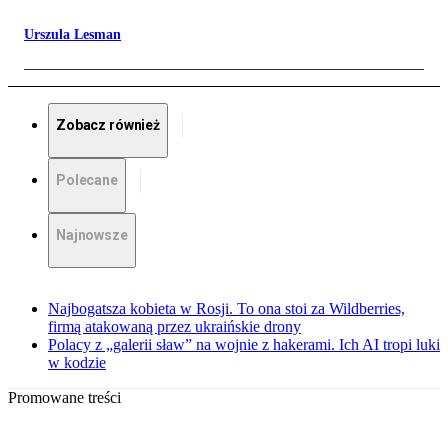
Urszula Lesman
Zobacz również
Polecane
Najnowsze
Najbogatsza kobieta w Rosji. To ona stoi za Wildberries,
firmą atakowaną przez ukraińskie drony
Polacy z „galerii sław” na wojnie z hakerami. Ich AI tropi luki
w kodzie
Promowane treści