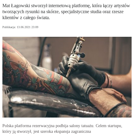
Mat Łagowski stworzył internetową platformę, która łączy artystów
tworzących rysunki na skórze, specjalistyczne studia oraz rzesze
klientów z całego świata.
Publikacja:
13.06.2021 23:09
Polska platforma rezerwacyjna podbija salony tatuażu. Celem startupu,
który ją stworzył, jest szeroka ekspansja zagraniczna