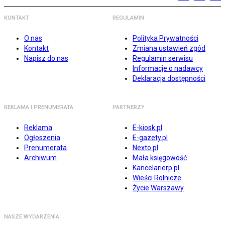
KONTAKT
REGULAMIN
O nas
Polityka Prywatności
Kontakt
Zmiana ustawień zgód
Napisz do nas
Regulamin serwisu
Informacje o nadawcy
Deklaracja dostępności
REKLAMA I PRENUMERATA
PARTNERZY
Reklama
E-kiosk.pl
Ogłoszenia
E-gazety.pl
Prenumerata
Nexto.pl
Archiwum
Mała księgowość
Kancelarierp.pl
Wieści Rolnicze
Życie Warszawy
NASZE WYDARZENIA