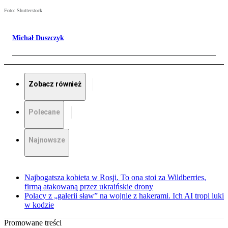
Foto: Shutterstock
Michał Duszczyk
Zobacz również
Polecane
Najnowsze
Najbogatsza kobieta w Rosji. To ona stoi za Wildberries,
firmą atakowaną przez ukraińskie drony
Polacy z „galerii sław” na wojnie z hakerami. Ich AI tropi luki
w kodzie
Promowane treści