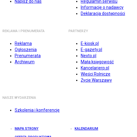
Napisz do nas
Regulamin serwisu
Informacje o nadawcy
Deklaracja dostępności
REKLAMA I PRENUMERATA
PARTNERZY
Reklama
E-kiosk.pl
Ogłoszenia
E-gazety.pl
Prenumerata
Nexto.pl
Archiwum
Mała księgowość
Kancelarierp.pl
Wieści Rolnicze
Życie Warszawy
NASZE WYDARZENIA
Szkolenia i konferencje
MAPA STRONY
KALENDARIUM