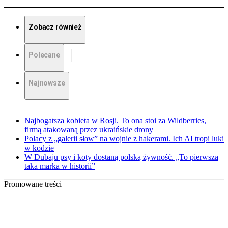
Zobacz również
Polecane
Najnowsze
Najbogatsza kobieta w Rosji. To ona stoi za Wildberries,
firmą atakowaną przez ukraińskie drony
Polacy z „galerii sław” na wojnie z hakerami. Ich AI tropi luki
w kodzie
W Dubaju psy i koty dostaną polską żywność. „To pierwsza
taka marka w historii”
Promowane treści