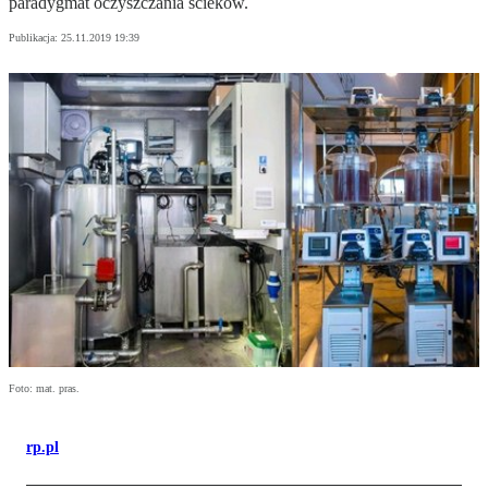
paradygmat oczyszczania ścieków.
Publikacja:
25.11.2019 19:39
Foto: mat. pras.
rp.pl