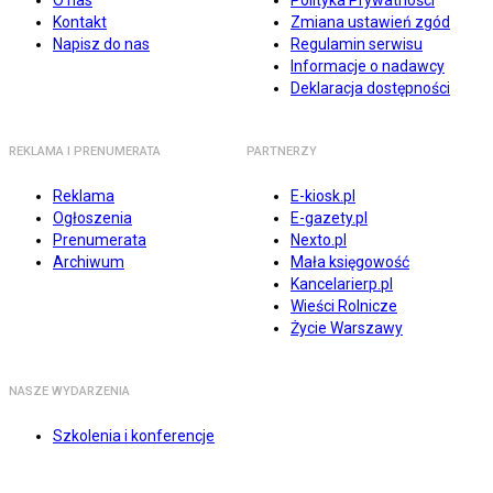
O nas
Polityka Prywatności
Kontakt
Zmiana ustawień zgód
Napisz do nas
Regulamin serwisu
Informacje o nadawcy
Deklaracja dostępności
REKLAMA I PRENUMERATA
PARTNERZY
Reklama
E-kiosk.pl
Ogłoszenia
E-gazety.pl
Prenumerata
Nexto.pl
Archiwum
Mała księgowość
Kancelarierp.pl
Wieści Rolnicze
Życie Warszawy
NASZE WYDARZENIA
Szkolenia i konferencje