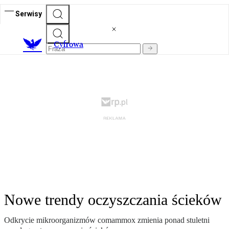
Serwisy
C
yfrowa
Nowe trendy oczyszczania ścieków
Odkrycie mikroorganizmów comammox zmienia ponad stuletni