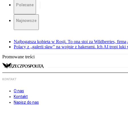
Polecane
Najnowsze
Najbogatsza kobieta w Rosji. To ona stoi za Wildberries, firm
Polacy z „galerii sław” na wojnie z hakerami. Ich AI tropi luki
Promowane treści
KONTAKT
O nas
Kontakt
Napisz do nas