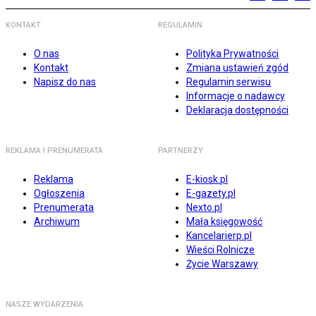
KONTAKT
REGULAMIN
O nas
Polityka Prywatności
Kontakt
Zmiana ustawień zgód
Napisz do nas
Regulamin serwisu
Informacje o nadawcy
Deklaracja dostępności
REKLAMA I PRENUMERATA
PARTNERZY
Reklama
E-kiosk.pl
Ogłoszenia
E-gazety.pl
Prenumerata
Nexto.pl
Archiwum
Mała księgowość
Kancelarierp.pl
Wieści Rolnicze
Życie Warszawy
NASZE WYDARZENIA