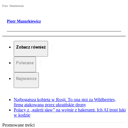
Foto: Shutterstock
Piotr Mazurkiewicz
Zobacz również
Polecane
Najnowsze
Najbogatsza kobieta w Rosji. To ona stoi za Wildberries,
firmą atakowaną przez ukraińskie drony
Polacy z „galerii sław” na wojnie z hakerami. Ich AI tropi luki
w kodzie
Promowane treści