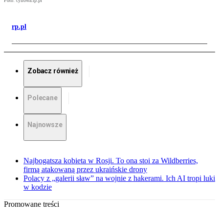
Foto: cyfrowa.rp.pl
rp.pl
Zobacz również
Polecane
Najnowsze
Najbogatsza kobieta w Rosji. To ona stoi za Wildberries,
firmą atakowaną przez ukraińskie drony
Polacy z „galerii sław” na wojnie z hakerami. Ich AI tropi luki
w kodzie
Promowane treści