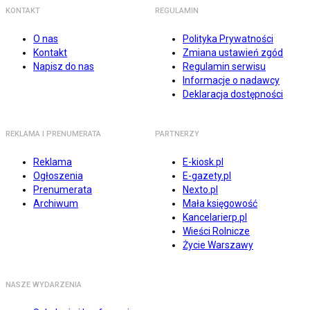
KONTAKT
REGULAMIN
O nas
Polityka Prywatności
Kontakt
Zmiana ustawień zgód
Napisz do nas
Regulamin serwisu
Informacje o nadawcy
Deklaracja dostępności
REKLAMA I PRENUMERATA
PARTNERZY
Reklama
E-kiosk.pl
Ogłoszenia
E-gazety.pl
Prenumerata
Nexto.pl
Archiwum
Mała księgowość
Kancelarierp.pl
Wieści Rolnicze
Życie Warszawy
NASZE WYDARZENIA