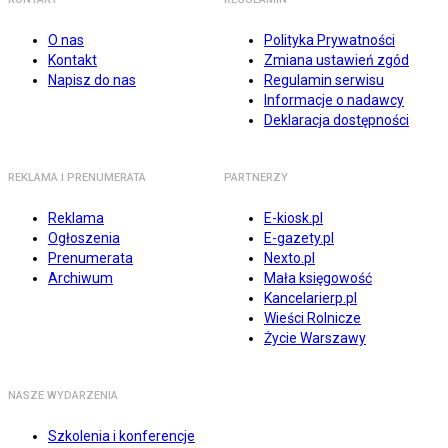
O nas
Polityka Prywatności
Kontakt
Zmiana ustawień zgód
Napisz do nas
Regulamin serwisu
Informacje o nadawcy
Deklaracja dostępności
REKLAMA I PRENUMERATA
PARTNERZY
Reklama
E-kiosk.pl
Ogłoszenia
E-gazety.pl
Prenumerata
Nexto.pl
Archiwum
Mała księgowość
Kancelarierp.pl
Wieści Rolnicze
Życie Warszawy
NASZE WYDARZENIA
Szkolenia i konferencje