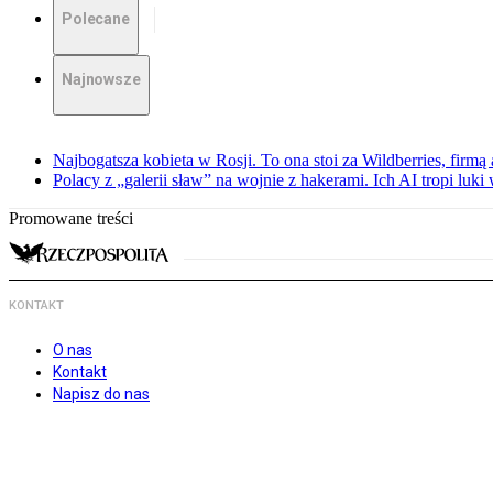
Polecane
Najnowsze
Najbogatsza kobieta w Rosji. To ona stoi za Wildberries, firm
Polacy z „galerii sław” na wojnie z hakerami. Ich AI tropi luki
Promowane treści
KONTAKT
O nas
Kontakt
Napisz do nas