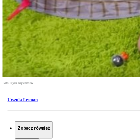
Foto: Ryan ToysReview
Urszula Lesman
Zobacz również