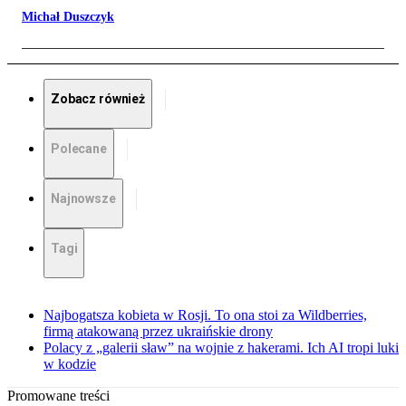
Michał Duszczyk
Zobacz również
Polecane
Najnowsze
Tagi
Najbogatsza kobieta w Rosji. To ona stoi za Wildberries,
firmą atakowaną przez ukraińskie drony
Polacy z „galerii sław” na wojnie z hakerami. Ich AI tropi luki
w kodzie
Promowane treści