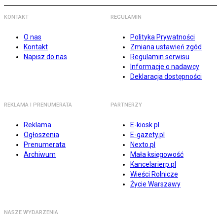
KONTAKT
REGULAMIN
O nas
Polityka Prywatności
Kontakt
Zmiana ustawień zgód
Napisz do nas
Regulamin serwisu
Informacje o nadawcy
Deklaracja dostępności
REKLAMA I PRENUMERATA
PARTNERZY
Reklama
E-kiosk.pl
Ogłoszenia
E-gazety.pl
Prenumerata
Nexto.pl
Archiwum
Mała księgowość
Kancelarierp.pl
Wieści Rolnicze
Życie Warszawy
NASZE WYDARZENIA