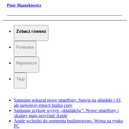
Piotr Mazurkiewicz
Zobacz również
Polecane
Najnowsze
Tagi
Samsung pokazał nowe smartfony. Stawia na składaki i AI,
ale najwięcej emocji budzą ceny
Samsung szykuje wysyp „składaków”. Nowe smartfony i
okulary mają przyćmić Apple
Apple wchodzi do segmentu budżetowego. Wojna na rynku
PC