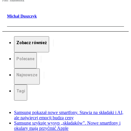
Foto: Shutterstock
Michał Duszczyk
Zobacz również
Polecane
Najnowsze
Tagi
Samsung pokazał nowe smartfony. Stawia na składaki i AI,
ale najwięcej emocji budzą ceny
Samsung szykuje wysyp „składaków”. Nowe smartfony i
okulary mają przyćmić Apple