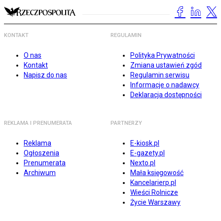
KONTAKT
REGULAMIN
O nas
Polityka Prywatności
Kontakt
Zmiana ustawień zgód
Napisz do nas
Regulamin serwisu
Informacje o nadawcy
Deklaracja dostępności
REKLAMA I PRENUMERATA
PARTNERZY
Reklama
E-kiosk.pl
Ogłoszenia
E-gazety.pl
Prenumerata
Nexto.pl
Archiwum
Mała księgowość
Kancelarierp.pl
Wieści Rolnicze
Życie Warszawy