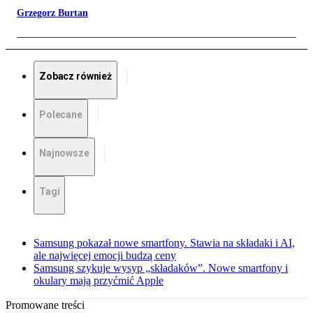
Grzegorz Burtan
Zobacz również
Polecane
Najnowsze
Tagi
Samsung pokazał nowe smartfony. Stawia na składaki i AI,
ale najwięcej emocji budzą ceny
Samsung szykuje wysyp „składaków”. Nowe smartfony i
okulary mają przyćmić Apple
Promowane treści