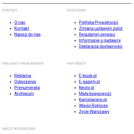
KONTAKT
REGULAMIN
O nas
Polityka Prywatności
Kontakt
Zmiana ustawień zgód
Napisz do nas
Regulamin serwisu
Informacje o nadawcy
Deklaracja dostępności
REKLAMA I PRENUMERATA
PARTNERZY
Reklama
E-kiosk.pl
Ogłoszenia
E-gazety.pl
Prenumerata
Nexto.pl
Archiwum
Mała księgowość
Kancelarierp.pl
Wieści Rolnicze
Życie Warszawy
NASZE WYDARZENIA