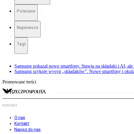
Polecane
Najnowsze
Tagi
Samsung pokazał nowe smartfony. Stawia na składaki i AI, ale
Samsung szykuje wysyp „składaków”. Nowe smartfony i okula
Promowane treści
KONTAKT
O nas
Kontakt
Napisz do nas