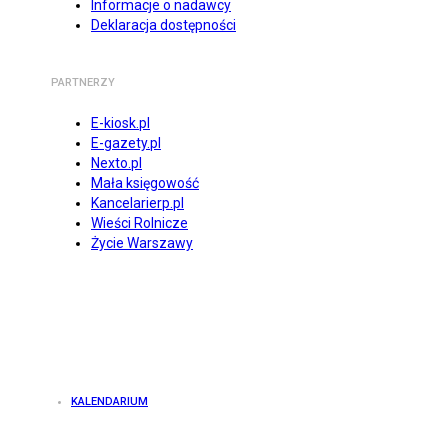
Informacje o nadawcy
Deklaracja dostępności
PARTNERZY
E-kiosk.pl
E-gazety.pl
Nexto.pl
Mała księgowość
Kancelarierp.pl
Wieści Rolnicze
Życie Warszawy
KALENDARIUM