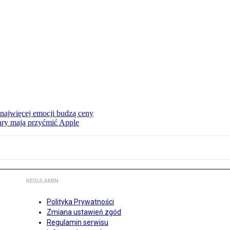
 najwięcej emocji budzą ceny
ry mają przyćmić Apple
REGULAMIN
Polityka Prywatności
Zmiana ustawień zgód
Regulamin serwisu